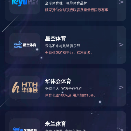
加入我们

招贤纳士
员工福利
全球产业布局
EN

JP
搜索


资质荣誉
当前位置：
首页
-
产品介绍
-
触显产业
-
显示模组
触摸屏

